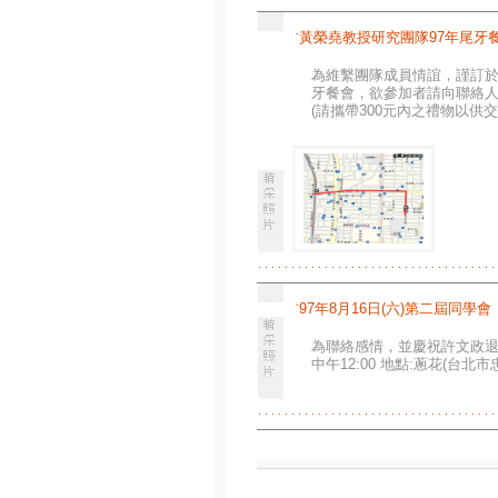
˙
黃榮堯教授研究團隊97年尾牙
為維繫團隊成員情誼，謹訂於98
牙餐會，欲參加者請向聯絡人報
(請攜帶300元內之禮物以供交
˙
97年8月16日(六)第二屆同學會
為聯絡感情，並慶祝許文政退
中午12:00 地點:蔥花(台北市