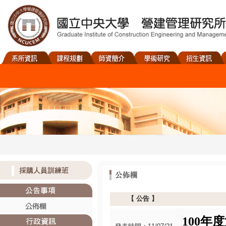
【
公告
】
100
年度