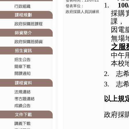
發表時間：11/07/21
1.
100
發表單位：
採購
政府採購人員訓練班
課，
因電
無場
之服
中午
本校
2.
志
3.
志
以上規
政府採