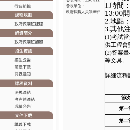
發表時間：11/07/21
時間：
1.
發表單位：
13:0
政府採購人員訓練班
地點
2.
其他
3.
考試當
(1)
供工程會
答案畫
(2)
等文具。
詳細流程
節
第一
第二