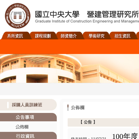
【
公告
】
年度
100