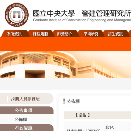
【
公告
】
您好: