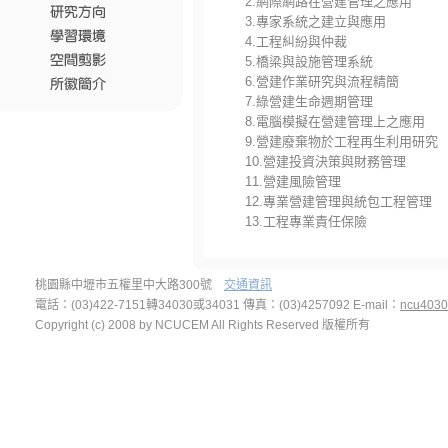
2.網際網路在營建管理之應用
3.專家系統之建立與應用
4.工程糾紛與仲裁
5.橋梁與設施管理系統
6.營建作業研究與流程精簡
7.綠營建生命週期管理
8.電腦模擬在營建管理上之應用
9.營建廢棄物於工程再生利用研究
10.營建投資決策與財務管理
11.營建風險管理
12.專業營建管理與統包工程管理
13.工程專業責任保險
桃園縣中壢市五權里中大路300號
交通資訊
電話：(03)422-7151轉34030或34031 傳真：(03)4257092
E-mail：
ncu4030
Copyright (c) 2008 by NCUCEM All Rights Reserved 版權所有