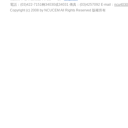
電話：(03)422-7151轉34030或34031 傳真：(03)4257092
E-mail：
ncu4030
Copyright (c) 2008 by NCUCEM All Rights Reserved 版權所有