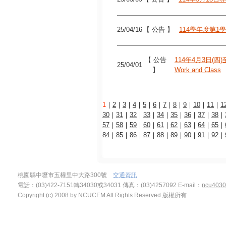
25/04/16
【 公告 】
114學年度第1學期逕修
【 公告
114年4月3日(四)至
25/04/01
】
Work and Class
1
｜
2
｜
3
｜
4
｜
5
｜
6
｜
7
｜
8
｜
9
｜
10
｜
11
｜
1
30
｜
31
｜
32
｜
33
｜
34
｜
35
｜
36
｜
37
｜
38
｜
57
｜
58
｜
59
｜
60
｜
61
｜
62
｜
63
｜
64
｜
65
｜
84
｜
85
｜
86
｜
87
｜
88
｜
89
｜
90
｜
91
｜
92
｜
桃園縣中壢市五權里中大路300號
交通資訊
電話：(03)422-7151轉34030或34031 傳真：(03)4257092
E-mail：
ncu4030
Copyright (c) 2008 by NCUCEM All Rights Reserved 版權所有