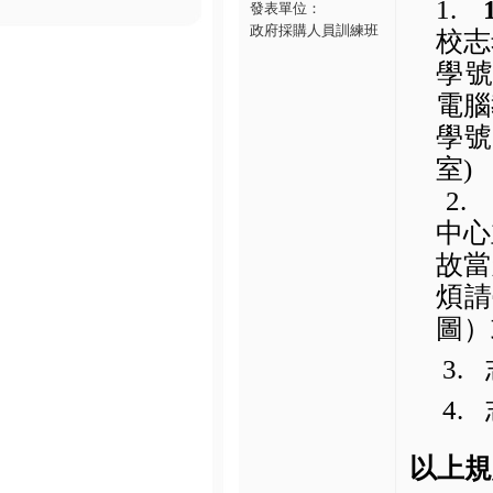
1.
發表單位：
政府採購人員訓練班
校志
學
電腦
學號
室
)
2.
中心
故當
煩請
圖）
3.
4.
以上規