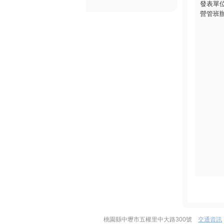
發表單
營管班
桃園縣中壢市五權里中大路300號
交通資訊