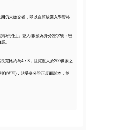
逾期仍未繳交者，即以自願放棄入學資格
在職專班招生」登入(帳號為身分證字號；密
確認。
長寬比約為4：3，且寬度大於200像素之
色列印皆可)，貼妥身分證正反面影本，並