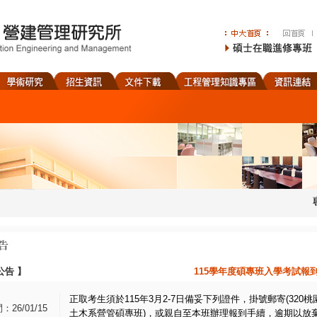
公告
】
115學年度碩專班入學考試報
正取考生須於115年3月2-7日備妥下列證件，掛號郵寄(320
26/01/15
土木系營管碩專班)，或親自至本班辦理報到手續，逾期以放