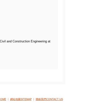
ivil and Construction Engineering at
OME
｜
網站地圖SITEMAP
｜
聯絡我們CONTACT US