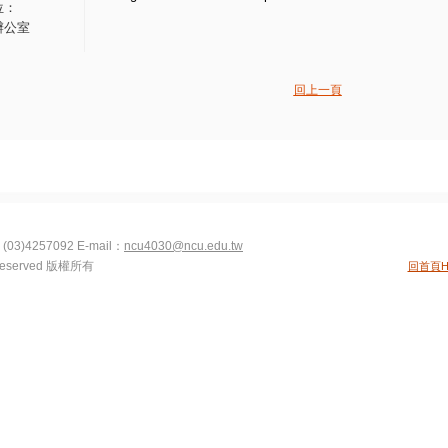
位：
辦公室
回上一頁
(03)4257092
E-mail：
ncu4030@ncu.edu.tw
s Reserved 版權所有
回首頁H