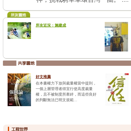
所友近況：施建成
好文推薦
在本書權力下放與裁量權當中提到，
一個上層管理者得宜行使高度裁量
權，且不被制度所牽絆，而這些良好
的判斷無法已明文規範...