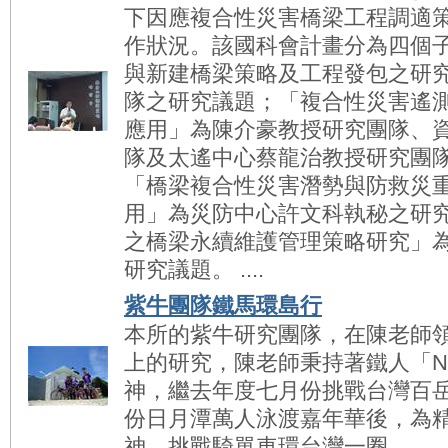
下因應複合性災害橋梁工程調適
作狀況。該國科會計畫分為四個
與新建橋梁策略及工程發包之研
隊之研究議題；「複合性災害遙
應用」為陳介豪教授研究團隊、
隊及太遙中心蔡龍治教授研究團
「橋梁複合性災害潛勢與防救災
用」為災防中心許文科執秘之研
之橋梁永續維護管理策略研究」
研究議題。 ....
紫牛團隊鐵馬環島行
本所的紫牛研究團隊，在陳老師
上的研究，陳老師秉持著鐵人「Never
神，繼去年度七月份挑戰台灣百
份日月潭萬人泳渡嘉年華後，為
神，挑戰騎單車環台灣一圈。 ....