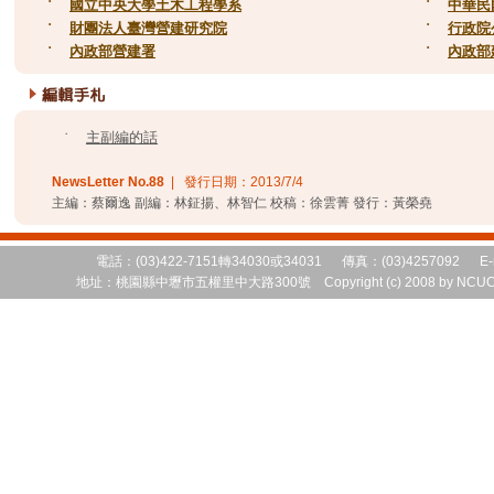
˙
國立中央大學土木工程學系
˙
中華民
˙
財團法人臺灣營建研究院
˙
行政院
˙
內政部營建署
˙
內政部
˙
主副編的話
NewsLetter No.
88
| 發行日期：
2013/7/4
主編：蔡爾逸 副編：林鉦揚、林智仁 校稿：徐雲菁 發行：黃榮堯
電話：(03)422-7151轉34030或34031 傳真：(03)4257092 E-
地址：桃園縣中壢市五權里中大路300號 Copyright (c) 2008 by NCUCEM 