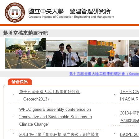
趁著空檔來趟旅行吧
第十五屆全國大地工程學術研討會（Geotech201
第十五屆全國大地工程學術研討會
THE 6 C
˙
˙
（Geotech2013）
IN ASIA 
WFEO general assembly conference on
2013中
˙
“Innovative and Sustainable Solutions to
˙
永續能源
Climate Change”
˙
2013 第七屆「創意狂想 巢向未來」創意競賽
˙
ISOPE-201