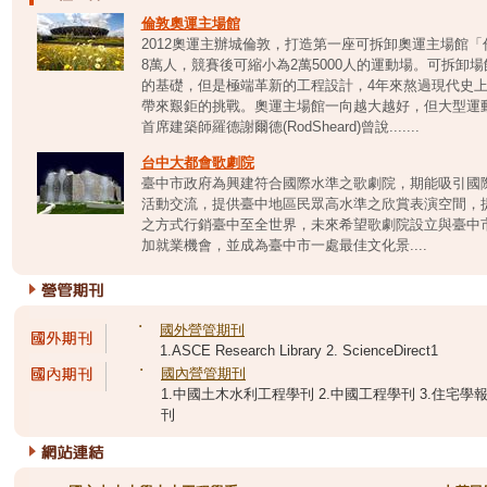
倫敦奧運主場館
2012奧運主辦城倫敦，打造第一座可拆卸奧運主場館
8萬人，競賽後可縮小為2萬5000人的運動場。可拆卸
的基礎，但是極端革新的工程設計，4年來熬過現代史
帶來艱鉅的挑戰。奧運主場館一向越大越好，但大型運
首席建築師羅德謝爾德(RodSheard)曾說.......
台中大都會歌劇院
臺中市政府為興建符合國際水準之歌劇院，期能吸引國
活動交流，提供臺中地區民眾高水準之欣賞表演空間，
之方式行銷臺中至全世界，未來希望歌劇院設立與臺中
加就業機會，並成為臺中市一處最佳文化景....
˙
國外營管期刊
1.ASCE Research Library 2. ScienceDirect1
˙
國內營管期刊
1.中國土木水利工程學刊 2.中國工程學刊 3.住宅學報 
刊