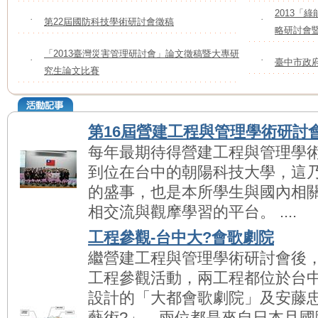
2013「
˙
第22屆國防科技學術研討會徵稿
˙
略研討會
「2013臺灣災害管理研討會」論文徵稿暨大專研
˙
˙
臺中市政
究生論文比賽
第16屆營建工程與管理學術研討
每年最期待得營建工程與管理學
到位在台中的朝陽科技大學，這
的盛事，也是本所學生與國內相
相交流與觀摩學習的平台。 ....
工程參觀-台中大?會歌劇院
繼營建工程與管理學術研討會後
工程參觀活動，兩工程都位於台
設計的「大都會歌劇院」及安藤
藝術?」，兩位都是來自日本且國