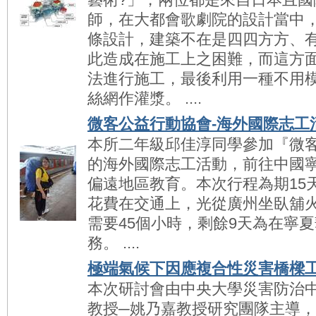
師，在大都會歌劇院的設計當中
條設計，建築不在是四四方方、
此造成在施工上之困難，而這方
法進行施工，最後利用一種不用
絲網作灌漿。 ....
微客公益行動協會-海外國際志工
本所二年級邱佳淳同學參加『微
的海外國際志工活動，前往中國
偏遠地區教育。本次行程為期15
花費在交通上，光從廣州坐臥舖火
需要45個小時，剩餘9天為在寧
務。 ....
極端氣候下因應複合性災害橋樑
本次研討會由中央大學災害防治
教授─姚乃嘉教授研究團隊主導