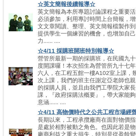
☆英文簡報後續報導☆
英文簡報為本所專題討論課程之重要活
必須參加，利用專討時間上台簡報，增
文文章閱讀、整理、英文簡報檔製作到
提供學生一個練習的機會，也增加自己
力...... ....
☆4/11 採購班開班特別報導☆
營管所最新一期的採購班，在民國九十
度開課囉！本次招生為營管所九十七年
六人，在工程五館一樓A102室上課，
次上課，我們的班主任謝定亞老師也親
的採購人員，並且由我們工學院大家長
課，『政府採購法概要』，帶大家能夠
意涵...... ....
☆4/11 高物價時代之公共工程市場經
長期以來，工程承攬廠商在面對物價指
是處於相對被動之角色。也因此若是物
廠商利益之重大損失，特別是從盈餘變