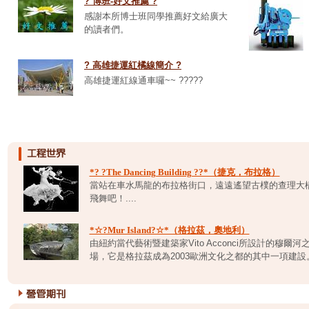
? 博班-好文推薦 ?
感謝本所博士班同學推薦好文給廣大
的讀者們。
? 高雄捷運紅橘線簡介 ?
高雄捷運紅線通車囉~~ ?????
*? ?The Dancing Building ??*（捷克，布拉格）
當站在車水馬龍的布拉格街口，遠遠遙望古樸的查理大
飛舞吧！....
*☆?Mur Island?☆*（格拉茲，奧地利）
由紐約當代藝術暨建築家Vito Acconci所設計的穆
場，它是格拉茲成為2003歐洲文化之都的其中一項建設。.