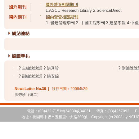
˙
國外營管相關期刊
1.ASCE Research Library 2.ScienceDirect
˙
國內營管相關期刊
1. 營建管理季刊 2. 中國工程學刊 3.建築學報 4.
˙
? 主編說說話 ? 洪秀珍
˙
? 副編說說
˙
? 副編說說話 ? 施安餘
NewsLetter No.
39
| 發行日期：
2008/5/29
洪秀珍（研二）
電話：(03)422-7151轉34030或34031 傳真：(03)4257092 E-
地址：桃園縣中壢市五權里中大路300號 Copyright (c) 2008 by NCUCEM 