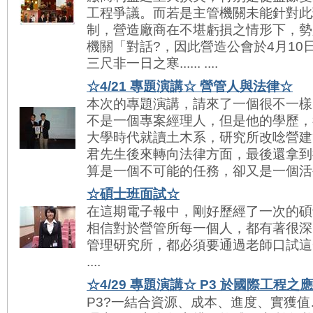
工程爭議。而若是主管機關未能針對此
制，營造廠商在不堪虧損之情形下，勢
機關「對話?，因此營造公會於4月10
三尺非一日之寒...... ....
☆4/21 專題演講☆ 營管人與法律☆
本次的專題演講，請來了一個很不一樣
不是一個專案經理人，但是他的學歷，
大學時代就讀土木系，研究所改唸營建
君先生後來轉向法律方面，最後還拿到
算是一個不可能的任務，卻又是一個活生生的例子
☆碩士班面試☆
在這期電子報中，剛好歷經了一次的碩
相信對於營管所每一個人，都有著很深
管理研究所，都必須要通過老師口試這一關
....
☆4/29 專題演講☆ P3 於國際工程之
P3?一結合資源、成本、進度、實獲值…