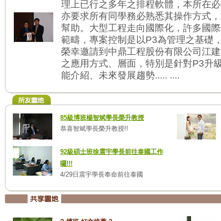
理上已行之多年之排程軟體，本所在必
亦要求所有同學務必熟悉其操作方式，
幫助。大型工程走向國際化，許多國際
範疇，專案控制是以P3為管理之基礎
榮幸邀請到中鼎工程股份有限公司江建
之應用方式、層面，特別是針對P3升級
能介紹、未來發展趨勢..... ....
85級博班楊智斌學長榮升教授
恭喜智斌學長榮升教授!!
92級碩士班徐震宇學長前往泰國工作
囉!!!
4/29日震宇學長奉命前往泰國