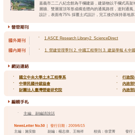
嘉義市二二八紀念館為干欄建築，建築物以干欄式高架
層牆、雙層屋頂等形成構造體內的通風路徑，達到通風
設計，表面有75% 採覆土式設計，完工後仍保持基地原本
˙
1.ASCE Research Library2. ScienceDirect
˙
1. 營建管理季刊 2. 中國工程學刊 3. 建築學報 4
˙
國立中央大學土木工程學系
˙
行政院
˙
中華民國仲裁協會
˙
內政部
˙
財團法人臺灣營建研究院
˙
內政部
˙
主編、副編請說話
NewsLetter No.
50
| 發行日期：
2009/6/15
主編：施安餘 副編：楊志偉、王翰祥 校搞：徐雲菁 發行：