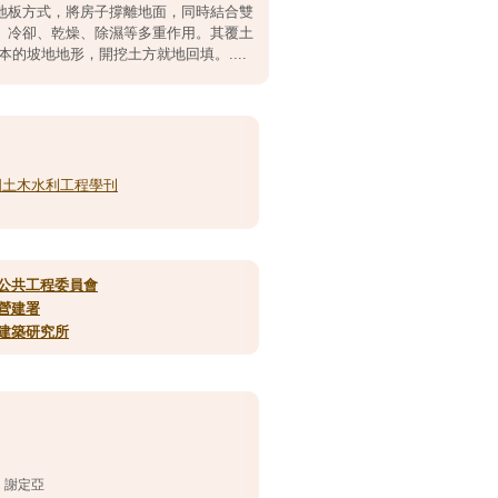
地板方式，將房子撐離地面，同時結合雙
、冷卻、乾燥、除濕等多重作用。其覆土
的坡地地形，開挖土方就地回填。....
.中國土木水利工程學刊
公共工程委員會
營建署
建築研究所
謝定亞