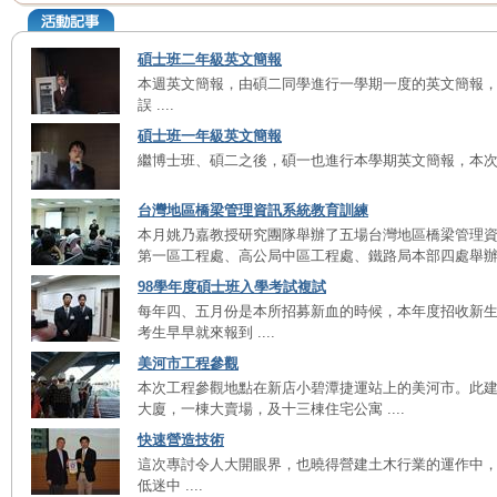
碩士班二年級英文簡報
本週英文簡報，由碩二同學進行一學期一度的英文簡報
誤 ....
碩士班一年級英文簡報
繼博士班、碩二之後，碩一也進行本學期英文簡報，本次簡報
台灣地區橋梁管理資訊系統教育訓練
本月姚乃嘉教授研究團隊舉辦了五場台灣地區橋梁管理
第一區工程處、高公局中區工程處、鐵路局本部四處舉辦 ..
98學年度碩士班入學考試複試
每年四、五月份是本所招募新血的時候，本年度招收新生
考生早早就來報到 ....
美河市工程參觀
本次工程參觀地點在新店小碧潭捷運站上的美河市。此
大廈，一棟大賣場，及十三棟住宅公寓 ....
快速營造技術
這次專討令人大開眼界，也曉得營建土木行業的運作中
低迷中 ....