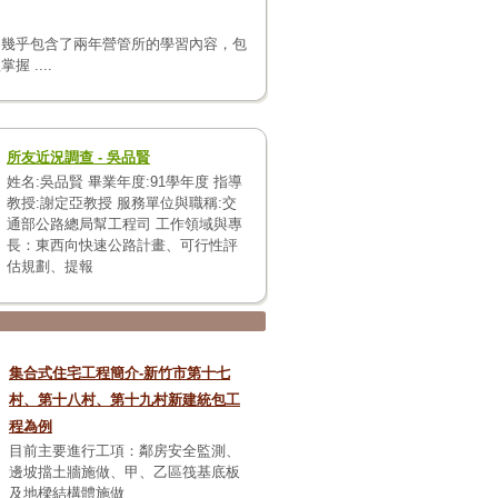
，幾乎包含了兩年營管所的學習內容，包
 ....
所友近況調查 - 吳品賢
姓名:吳品賢 畢業年度:91學年度 指導
教授:謝定亞教授 服務單位與職稱:交
通部公路總局幫工程司 工作領域與專
長：東西向快速公路計畫、可行性評
估規劃、提報
集合式住宅工程簡介-新竹市第十七
村、第十八村、第十九村新建統包工
程為例
目前主要進行工項：鄰房安全監測、
邊坡擋土牆施做、甲、乙區筏基底板
及地樑結構體施做