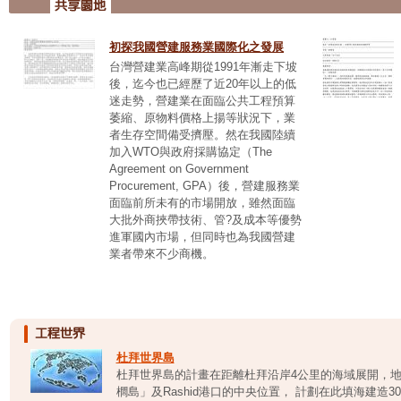
初探我國營建服務業國際化之發展
台灣營建業高峰期從1991年漸走下坡
後，迄今也已經歷了近20年以上的低
迷走勢，營建業在面臨公共工程預算
萎縮、原物料價格上揚等狀況下，業
者生存空間備受擠壓。然在我國陸續
加入WTO與政府採購協定（The
Agreement on Government
Procurement, GPA）後，營建服務業
面臨前所未有的市場開放，雖然面臨
大批外商挾帶技術、管?及成本等優勢
進軍國內市場，但同時也為我國營建
業者帶來不少商機。
杜拜世界島
杜拜世界島的計畫在距離杜拜沿岸4公里的海域展開，
櫚島」及Rashid港口的中央位置， 計劃在此填海建造