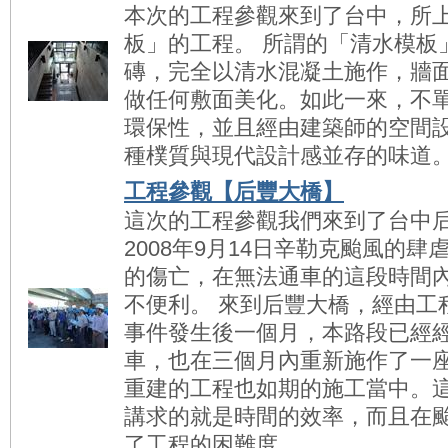
本次的工程參觀來到了台中，所
板」的工程。 所謂的「清水模板
磚，完全以清水混凝土施作，牆
做任何敷面美化。如此一來，不
環保性，並且經由建築師的空間
種樸質與現代設計感並存的味道。 ..
工程參觀【后豐大橋】
這次的工程參觀我們來到了台中
2008年9月14日辛勒克颱風的
的傷亡，在無法通車的這段時間
不便利。 來到后豐大橋，經由工
事件發生後一個月，本路段已經
車，也在三個月內重新施作了一
重建的工程也如期的施工當中。
講求的就是時間的效率，而且在
了工程的困難度。 ....