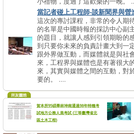
小禮物，度過了這歡樂的一晚。 ...
當記者碰上工程師-談新聞界與營
這次的專討課程，非常的令人期
的名單是中國時報的採訪中心副
的題目，就讓人感到引領期盼的感
到只要你未來的負責計畫大到一
跟外界做互動，而媒體就是與社
來，工程界與媒體也是有著很大
來，其實與媒體之間的互動，對
要的。 ....
賀本所95碩畢林坤南通過98年特種考
試地方公務人員考試 (三等臺灣省北
區土木工程)