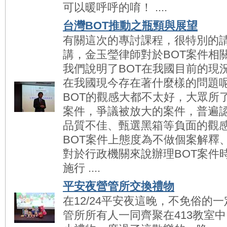
可以暖呼呼的唷！ ....
台灣BOT推動之瓶頸與展望
有關這次的專討課程，很特別的
講，金玉瑩律師對於BOT案件相
我們說明了BOT在我國目前的現況
在我國現今存在著什麼樣的問題
BOT的觀感大都不太好，大眾所
案件，爭議被放大的案件，普遍認
品質不佳、甄選黑箱等負面的觀
BOT案件上態度為不做個案解釋
對於行政機關來說辦理BOT案件
施行 ....
平安夜營管所交換禮物
在12/24平安夜這晚，不免俗的
管所所有人一同齊聚在413教室