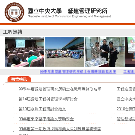
工程巡禮
99學年度營建管理研究所碩士在職專班錄取名單
工程進度管理
˙
99學年度營建管理研究所碩士在職專班錄取名單
˙
工程進度
˙
第14屆營建工程與管理學術研討會
˙
國立中央
˙
第19屆水利工程研討會徵文
˙
2010台
˙
99年度東京都學術論文獎助學金
˙
管理領域
99年度第一期政府採購專業人員訓練班基礎班開
˙