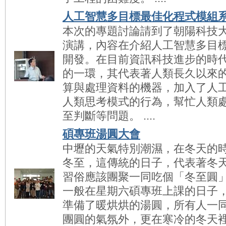
人工智慧多目標最佳化程式模組
本次的專題討論請到了朝陽科技
演講，內容在介紹人工智慧多目
開發。在目前資訊科技進步的時
的一環，其代表著人類長久以來
算與處理資料的機器，加入了人
人類思考模式的行為，幫忙人類
至判斷等問題。 ....
碩專班湯圓大會
中壢的天氣特別潮濕，在冬天的
冬至，這傳統的日子，代表著冬
習俗應該團聚一同吃個「冬至圓
一般在星期六碩專班上課的日子
準備了暖烘烘的湯圓，所有人一
團圓的氣氛外，更在寒冷的冬天