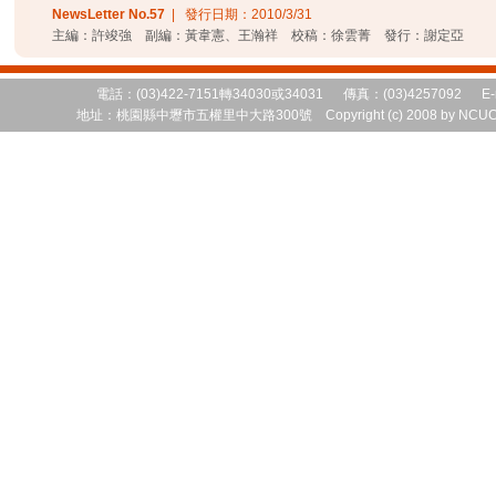
NewsLetter No.
57
| 發行日期：
2010/3/31
主編：許竣強 副編：黃韋憲、王瀚祥 校稿：徐雲菁 發行：謝定亞
電話：(03)422-7151轉34030或34031 傳真：(03)4257092 E-
地址：桃園縣中壢市五權里中大路300號 Copyright (c) 2008 by NCUCEM 