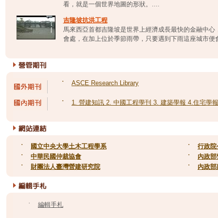
看，就是一個世界地圖的形狀。....
吉隆坡抗洪工程
馬來西亞首都吉隆坡是世界上經濟成長最快的金融中心
會處，在加上位於季節雨帶，只要遇到下雨這座城市便會受
˙
ASCE Research Library
˙
1. 營建知訊 2. 中國工程學刊 3. 建築學報 4.住宅學
˙
國立中央大學土木工程學系
˙
行政院
˙
中華民國仲裁協會
˙
內政部
˙
財團法人臺灣營建研究院
˙
內政部
˙
編輯手札