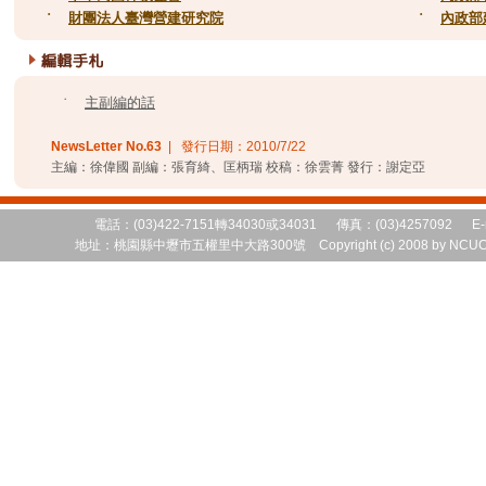
˙
財團法人臺灣營建研究院
˙
內政部
˙
主副編的話
NewsLetter No.
63
| 發行日期：
2010/7/22
主編：徐偉國 副編：張育綺、匡柄瑞 校稿：徐雲菁 發行：謝定亞
電話：(03)422-7151轉34030或34031 傳真：(03)4257092 E-
地址：桃園縣中壢市五權里中大路300號 Copyright (c) 2008 by NCUCEM 