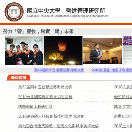
努力「營」豐收，踏實「建」未來
第32屆四中五校聯誼賽海報比賽
2010抗震盃-地震工程模型國際
˙
第32屆四中五校聯誼賽海報比賽
˙
2010抗
˙
2010台北國際發明暨技術交易展
˙
全民節能
˙
國際價值工程研討會
˙
2010年
˙
2010建築防火科技創新技術國際研討會
˙
新世紀亞
˙
第七屆台灣建築論壇－建築文化與城市美學徵稿
˙
2010土