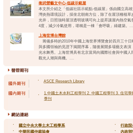
衛武營藝文中心-低碳示範屋
本文所介紹之「低碳社區示範點-低碳屋」係由國立高
灣炎熱環境設計，採坐北朝南方位，除了在屋頂種植草
光井，日照強時屋頂透明玻璃可向上提昇讓屋內熱空氣
4度，減少冷氣使用，堪稱是一棟「會呼吸」綠建築。...
上海世博台灣館
籌備多時的2010年中國上海世界博覽會於四月三十
與多國領袖的見證下揭開序幕，隨後展開多場藝文表演
光水舞秀。上海世博具有北京當局向國際社會與中國人
觀光人潮與商機。....
˙
ASCE Research Library
1.中國土木水利工程學刊 2. 中國工程學刊 3. 住宅學報
˙
季刊
˙
國立中央大學土木工程學系
˙
行政院
˙
中華民國仲裁協會
˙
內政部