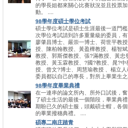
的學長姐都來關心比賽狀況並且投票加
動。 ....
98學年度碩士學位考試
碩士學位考試是碩士生涯最後一道門檻
次學位考試請到許多重量級的委員，有
廖肇昌博士、嚴崇一博士、荷世平教授
授、陳柏翰教授、黃盈樺教授、楊智斌
教授、郭斯傑教授、張?滿教授、黃忠發
教授、黃玉霖教授、?國?教授、晁?中
授、曾文?博士、周慧瑜教授 、楊立
委員都以自己的專長，對所上畢業生之論文
98學年度畢業典禮
在一連串的論文所內、所外口試後，奮
了碩士生活的最後一個階段，畢業典禮
期盼已久的碩士服，頭戴碩士帽，各個
的畢業撥穗典禮。 ....
碩專二南庄踏青