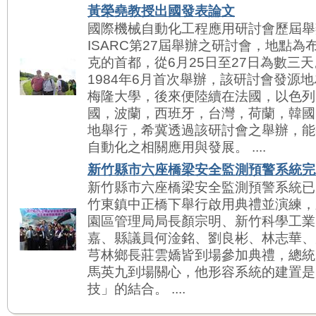
黃榮堯教授出國發表論文
國際機械自動化工程應用研討會歷屆舉辦
ISARC第27屆舉辦之研討會，地點
克的首都，從6月25日至27日為數三天
1984年6月首次舉辦，該研討會發源
梅隆大學，後來便陸續在法國，以色列
國，波蘭，西班牙，台灣，荷蘭，韓國
地舉行，希冀透過該研討會之舉辦，能
自動化之相關應用與發展。 ....
新竹縣市六座橋梁安全監測預警系統完
新竹縣市六座橋梁安全監測預警系統已
竹東鎮中正橋下舉行啟用典禮並演練，
園區管理局局長顏宗明、新竹科學工業
嘉、縣議員何淦銘、劉良彬、林志華、
芎林鄉長莊雲嬌皆到場參加典禮，總統
馬英九到場關心，他形容系統的建置是
技」的結合。 ....