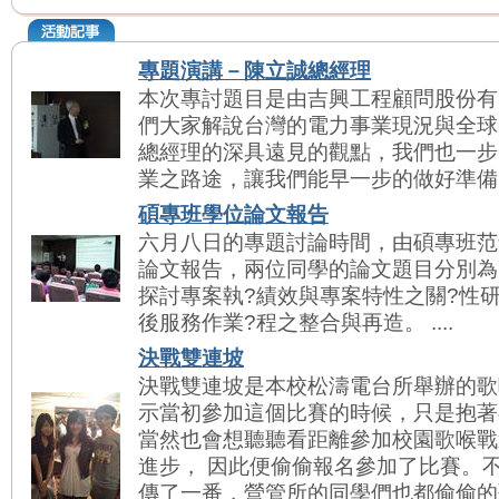
專題演講－陳立誠總經理
本次專討題目是由吉興工程顧問股份有
們大家解說台灣的電力事業現況與全球
總經理的深具遠見的觀點，我們也一步
業之路途，讓我們能早一步的做好準備。 .
碩專班學位論文報告
六月八日的專題討論時間，由碩專班范
論文報告，兩位同學的論文題目分別為
探討專案執?績效與專案特性之關?性
後服務作業?程之整合與再造。 ....
決戰雙連坡
決戰雙連坡是本校松濤電台所舉辦的歌
示當初參加這個比賽的時候，只是抱著
當然也會想聽聽看距離參加校園歌喉戰
進步， 因此便偷偷報名參加了比賽。
傳了一番，營管所的同學們也都偷偷的