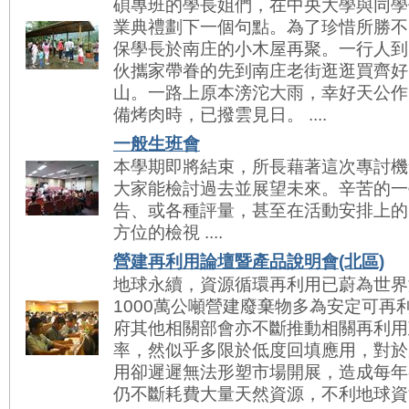
碩專班的學長姐們，在中央大學與同學
業典禮劃下一個句點。為了珍惜所勝不
保學長於南庄的小木屋再聚。一行人到
伙攜家帶眷的先到南庄老街逛逛買齊好
山。一路上原本滂沱大雨，幸好天公作
備烤肉時，已撥雲見日。 ....
一般生班會
本學期即將結束，所長藉著這次專討機
大家能檢討過去並展望未來。辛苦的一
告、或各種評量，甚至在活動安排上的
方位的檢視 ....
營建再利用論壇暨產品說明會(北區)
地球永續，資源循環再利用已蔚為世界
1000萬公噸營建廢棄物多為安定可再
府其他相關部會亦不斷推動相關再利用
率，然似乎多限於低度回填應用，對於
用卻遲遲無法形塑市場開展，造成每年
仍不斷耗費大量天然資源，不利地球資源永