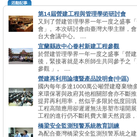
第14屆營建工程與管理學術研討會
又到了營建管理學界一年一度之盛事「
會」。本次研討會由臺灣大學主辦，會
台大會議中心。 ....
宜蘭縣政中心眷村新建工程參觀
於營建管理學界一年一度之盛事「營建
後，緊接著就是本所師生共同參予之「
參觀 」。 ....
營建再利用論壇暨產品說明會(中區)
國內每年多達1000萬公噸營建廢棄物
來環保署與政府其他相關部會亦不斷推
提昇再利用率，然似乎多限於低度回填
工程高階應用卻遲遲無法形塑市場開展
工程的進行仍不斷耗費大量天然資源，不利
橋梁安全監測預警系統教育訓練
為配合臺灣橋梁安全監測預警系統之建