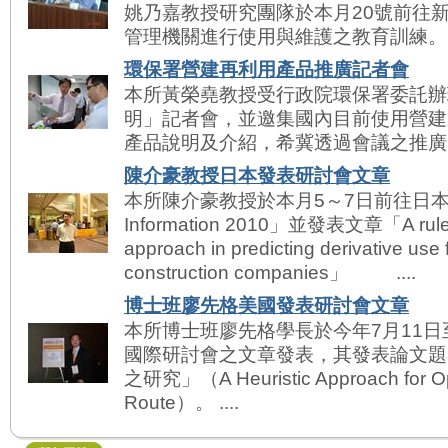
姚乃嘉教授研究團隊於本月20號前往
管理機關進行使用與維護之教育訓練。 ..
環保署營建再利用產品推廣記者會
本所黃榮堯教授受行政院環保署委託辦
明」記者會，並邀集國內目前使用營建
產品說明及介紹，希冀透過會議之推廣，提
陳介豪教授日本發表研討會文章
本所陳介豪教授於本月5～7日前往日本九州參
Information 2010」並發表文章「A rule e
approach in predicting derivative use f
construction companies」 ....
博士班廖先格美國發表研討會文章
本所博士班廖先格學長於今年7月11日
國際研討會之文章發表，其發表論文題
之研究」（A Heuristic Approach for Opt
Route）。 ....