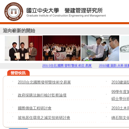
迎向嶄新的開始
2010台北國際發明暨技術交易展
2010建築防火科技創
˙
2010台北國際發明暨技術交易展
˙
2010建
99學年度
˙
政府採購法施行檢討監察論壇
˙
碩士學分
˙
國際價值工程研討會
˙
2010土
˙
坡地居住環境之減災技術研討會
˙
磚石類文