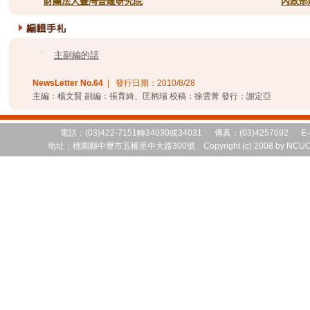
˙
財團法人臺灣營建研究院
˙
內政部
˙
主副編的話
NewsLetter No.
64
| 發行日期：
2010/8/28
主編：楊文賢 副編：張育綺、匡柄瑞 校稿：徐雲菁 發行：謝定亞
電話：(03)422-7151轉34030或34031 傳真：(03)4257092 E-
地址：桃園縣中壢市五權里中大路300號 Copyright (c) 2008 by NCUCEM 