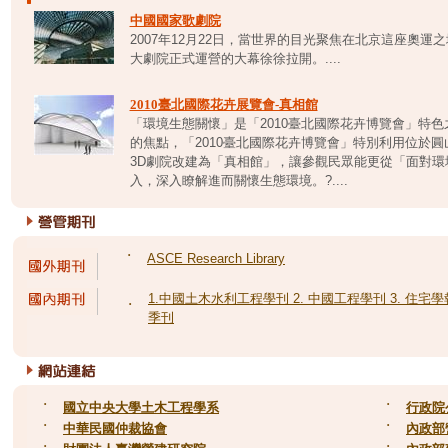
中國國家歌劇院
2007年12月22日，當世界的目光聚焦在北京這座奧
大劇院正式運營的大幕徐徐拉開。....
2010臺北國際花卉展覽會-真相館
「環境生態關懷」是「2010臺北國際花卉博覽會」特
的焦點，「2010臺北國際花卉博覽會」特別利用位於
3D劇院改建為「真相館」，讓參觀民眾能更從「面對
入，深入瞭解進而關懷生態環境。?....
˙
ASCE Research Library
1.中國土木水利工程學刊 2. 中國工程學刊 3. 住宅學報
˙
季刊
˙
國立中央大學土木工程學系
˙
行政院
˙
中華民國仲裁協會
˙
內政部