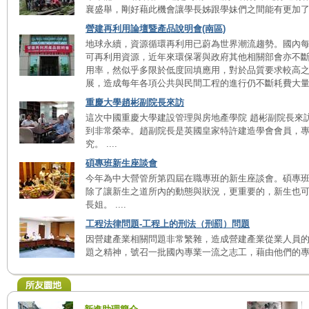
襄盛舉，剛好藉此機會讓學長姊跟學妹們之間能有更加了解彼
營建再利用論壇暨產品說明會(南區)
地球永續，資源循環再利用已蔚為世界潮流趨勢。國內每年
可再利用資源，近年來環保署與政府其他相關部會亦不
用率，然似乎多限於低度回填應用，對於品質要求較高
展，造成每年各項公共與民間工程的進行仍不斷耗費大量天
重慶大學趙彬副院長來訪
這次中國重慶大學建設管理與房地產學院 趙彬副院長來
到非常榮幸。趙副院長是英國皇家特許建造學會會員，
究。 ....
碩專班新生座談會
今年為中大營管所第四屆在職專班的新生座談會。碩專
除了讓新生之道所內的動態與狀況，更重要的，新生也
長姐。 ....
工程法律問題-工程上的刑法（刑罰）問題
因營建產業相關問題非常繁雜，造成營建產業從業人員
題之精神，號召一批國內專業一流之志工，藉由他們的專業協