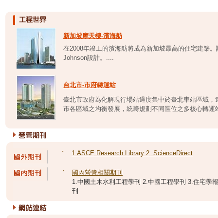
新加坡摩天樓-濱海舫
在2008年竣工的濱海舫將成為新加坡最高的住宅建築。該項目由N
Johnson設計。....
台北市-市府轉運站
臺北市政府為化解現行場站過度集中於臺北車站區域，
市各區域之均衡發展，統籌規劃不同區位之多核心轉運站。
˙
1.ASCE Research Library 2. ScienceDirect
˙
國內營管相關期刊
1.中國土木水利工程學刊 2.中國工程學刊 3.住宅學報 
刊