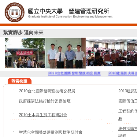
紮實腳步 邁向未來
2010台北國際發明暨技術交易展
2010建築防火科技創
˙
2010台北國際發明暨技術交易展
˙
2010建
˙
政府採購法施行檢討監察論壇
˙
國際價值
工程契約
˙
2010土木與生態工程研討會
˙
程
統包採購
˙
智慧化空間聲舒適量測與標準研討會
˙
課程