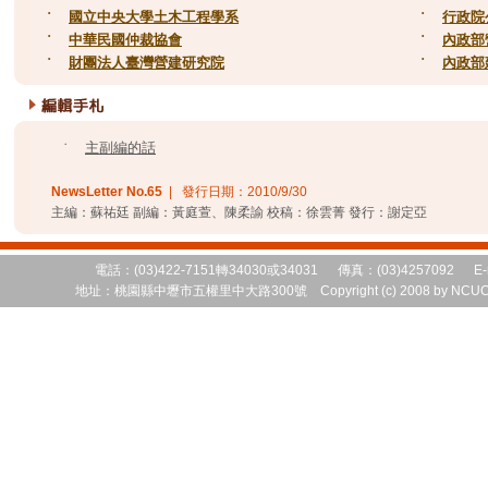
˙
國立中央大學土木工程學系
˙
行政院
˙
中華民國仲裁協會
˙
內政部
˙
財團法人臺灣營建研究院
˙
內政部
˙
主副編的話
NewsLetter No.
65
| 發行日期：
2010/9/30
主編：蘇祐廷 副編：黃庭萱、陳柔諭 校稿：徐雲菁 發行：謝定亞
電話：(03)422-7151轉34030或34031 傳真：(03)4257092 E-
地址：桃園縣中壢市五權里中大路300號 Copyright (c) 2008 by NCUCEM 