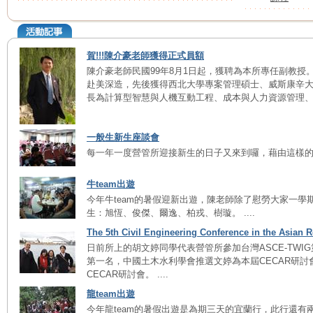
賀!!!陳介豪老師獲得正式員額
陳介豪老師民國99年8月1日起，獲聘為本所專任副教授
赴美深造，先後獲得西北大學專案管理碩士、威斯康辛
長為計算型智慧與人機互動工程、成本與人力資源管理、工程
一般生新生座談會
每一年一度營管所迎接新生的日子又來到囉，藉由這樣的活
牛team出遊
今年牛team的暑假迎新出遊，陳老師除了慰勞大家一
生：旭恆、俊傑、爾逸、柏戎、樹璇。 ....
The 5th Civil Engineering Conference in the Asian 
日前所上的胡文婷同學代表營管所參加台灣ASCE-TW
第一名，中國土木水利學會推選文婷為本屆CECAR研
CECAR研討會。 ....
龍team出遊
今年龍team的暑假出遊是為期三天的宜蘭行，此行還