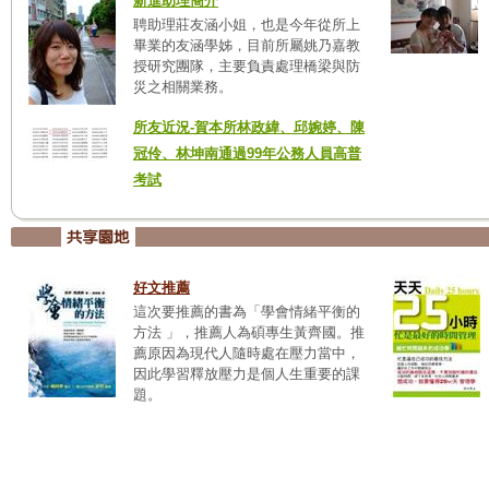
新進助理簡介
聘助理莊友涵小姐，也是今年從所上
畢業的友涵學姊，目前所屬姚乃嘉教
授研究團隊，主要負責處理橋梁與防
災之相關業務。
所友近況-賀本所林政緯、邱婉婷、陳
冠伶、林坤南通過99年公務人員高普
考試
好文推薦
這次要推薦的書為「學會情緒平衡的
方法 」，推薦人為碩專生黃齊國。推
薦原因為現代人隨時處在壓力當中，
因此學習釋放壓力是個人生重要的課
題。