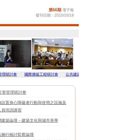
第
66
期
電子報
發刊日期：
2010/10/19
討會
國際價值工程研討會
公共建築物設置身心障礙者行動與使用之設施及設
灣災害管理研討會
物設置身心障礙者行動與使用之設施及
人員培訓講習
灣建築論壇－建築文化與城市美學
法施行檢討監察論壇