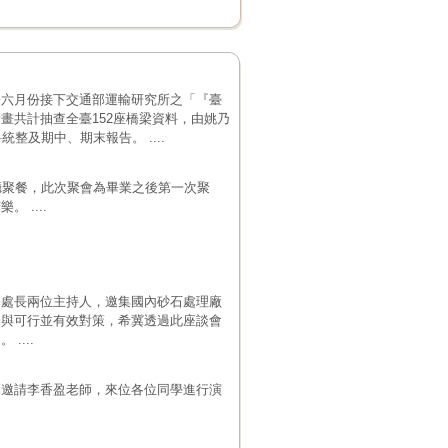
於六月份接下交通部運輸研究所之「『臺
畫共計抽查全臺152座橋梁資料，由姚乃
整及期中、期末報告。 ....
廳聚餐，此次聚會為畢業之後第一次聚
 ....
基處長兩位主持人，邀集國內砂石處理廠
見與可行並有效對策，希冀透過此座談會
...
別邀請李香盈老師，來位各位同學進行演