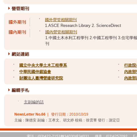
˙
國外營管相關期刊
1.ASCE Research Library 2. ScienceDirect
˙
國內營管相關期刊
1.中國土木水利工程學刊 2.中國工程學刊 3.住宅學報 
刊
˙
國立中央大學土木工程學系
˙
行政院
˙
中華民國仲裁協會
˙
內政部
˙
財團法人臺灣營建研究院
˙
內政部
˙
主副編的話
NewsLetter No.
66
| 發行日期：
2010/10/19
主編：陳德安 副編：王孝文、胡文婷 校稿：徐雲菁 發行：謝定亞
電話：(03)422-7151轉34030或34031 傳真：(03)4257092 E-