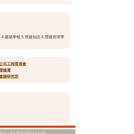
4.建築學報 5.營建知訊 6.營建管理季
公共工程委員會
營建署
建築研究所
mail：
ncu4030@ncu.edu.tw