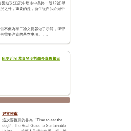
好樂迪珠江店(中壢市中美路一段12號)舉
狀況之外，重要的是，新生從自我介紹中
報告不但為碩二論文提報做了示範，學習
要注意的基本事項。 ....
所友近況-恭喜吳明哲學長喜獲麟兒
好文推薦
這次要推薦的書為「Time to eat the
dog? : The Real Guide to Sustainable