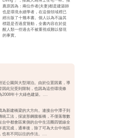
Living 」，推薦人為博士生毛一祥。推
薦原因為：兩位作者(夫妻)都是建築師
也是環境永續學者，在這個領域裡已
經出版了十幾本書。個人以為不論其
標題是否過度聳動，全書內容在於提
醒人類一些過去不被重視或難以發現
的事實。
附近公園與大型湖泊。由於位置因素，導
皆因此兒受到限制，也因為這些環境條
08年十大綠色建築。....
成為新建橋梁的大方向。連接台中潭子到
傳統工法，採波形鋼腹板橋，不僅落墩數
在台中都會區東側的台中生活圈四號線全
年底完成，通車後，除了可為大台中地區
有不同以往的作法。....