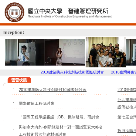
Inception!
2010建築防火科技創新技術國際研討會
2010臺灣災害管理研
˙
2010建築防火科技創新技術國際研討會
˙
2010臺
公共建築
˙
國際價值工程研討會
˙
設備勘檢
˙
「國際工程爭議審議（DB）機制發展」研討會
˙
第七屆台
與加拿大有約-創新綠建材一對一面談暨安大略省
˙
˙
政府採購
工程技術與節能建材研討會