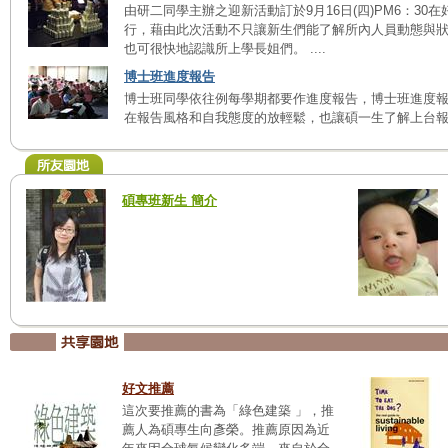
由研二同學主辦之迎新活動訂於9月16日(四)PM6：30在
行，藉由此次活動不只讓新生們能了解所內人員動態與
也可很快地認識所上學長姐們。 ....
博士班進度報告
博士班同學依往例每學期都要作進度報告，博士班進度
在報告風格和自我態度的放輕鬆，也讓碩一生了解上台報告需
碩專班新生 簡介
好文推薦
這次要推薦的書為「綠色建築 」，推
薦人為碩專生向彥榮。推薦原因為近