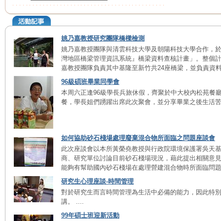
姚乃嘉教授研究團隊橋樑檢測
姚乃嘉教授團隊與清雲科技大學及朝陽科技大學合作，
灣地區橋梁管理資訊系統』橋梁資料查核計畫」。整個計
嘉教授團隊負責其中基隆至新竹共24座橋梁，並負責資料統
96級碩班畢業同學會
本周六正逢96級學長兵旅休假，齊聚於中大校內松苑餐
餐，學長姐們踴躍出席此次聚會，並分享畢業之後生活苦樂。
如何協助砂石棧場處理廢棄混合物所面臨之問題座談會
此次座談會以本所黃榮堯教授與行政院環境保護署吳天
商、研究單位討論目前砂石棧場現況，藉此提出相關意
能夠有幫助國內砂石棧場在處理營建混合物時所面臨問題。 .
研究生心理座談-時間管理
對於研究生而言時間管理為生活中必備的能力，因此特
講。 ....
99年碩士班迎新活動