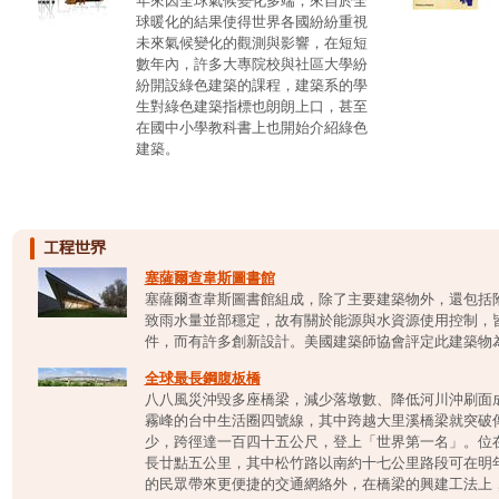
年來因全球氣候變化多端，來自於全
球暖化的結果使得世界各國紛紛重視
未來氣候變化的觀測與影響，在短短
數年內，許多大專院校與社區大學紛
紛開設綠色建築的課程，建築系的學
生對綠色建築指標也朗朗上口，甚至
在國中小學教科書上也開始介紹綠色
建築。
塞薩爾查韋斯圖書館
塞薩爾查韋斯圖書館組成，除了主要建築物外，還包括
致雨水量並部穩定，故有關於能源與水資源使用控制，
件，而有許多創新設計。美國建築師協會評定此建築物為20
全球最長鋼腹板橋
八八風災沖毀多座橋梁，減少落墩數、降低河川沖刷面
霧峰的台中生活圈四號線，其中跨越大里溪橋梁就突破
少，跨徑達一百四十五公尺，登上「世界第一名」。位
長廿點五公里，其中松竹路以南約十七公里路段可在明
的民眾帶來更便捷的交通網絡外，在橋梁的興建工法上，也