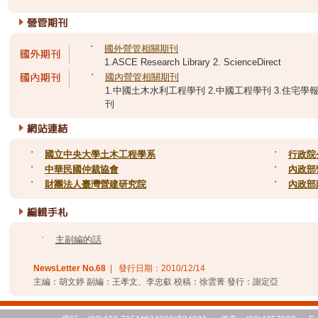
˙
國外營管相關期刊
1.ASCE Research Library 2. ScienceDirect
˙
國內營管相關期刊
1.中國土木水利工程學刊 2.中國工程學刊 3.住宅學報 
刊
˙
國立中央大學土木工程學系
˙
行政院
˙
中華民國仲裁協會
˙
內政部
˙
財團法人臺灣營建研究院
˙
內政部
˙
主副編的話
NewsLetter No.
68
| 發行日期：
2010/12/14
主編：胡文婷 副編：王孝文、李忠叡 校稿：徐雲菁 發行：謝定亞