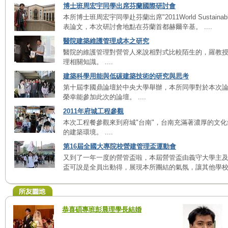
博士班周宏宇同學出席芬蘭國際研討會
本所博士班周宏宇同學赴芬蘭出席"2011World Sustainable 
表論文，本次研討會地點在芬蘭首都赫爾辛基。 ....
醫院建築維護管理成本之研究
醫院的維護管理對營管人來說相對式比較陌生的，羅教
理相關知識。 ....
建築科學用能與低碳建築技術的研究與思考
第十屆李國鼎論壇於中央大學舉辦，本所同學對於本次
榮幸能參加此次的論壇。 ....
2011年府城工程參觀
本次工程餐參觀來到府城"台南"，台南充滿著濃厚的文
的建築環境。 ....
第16屆全國大專院校營建管理盃運動會
又到了一年一度的營管盃啦，本屆營管盃由義守大學主
盃可說是全員出動得，展現本所團結的氣氛，讓其他學校驚嘆呢!!
恭喜碩專班彭晨理學長結婚