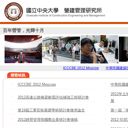
百年營管，光輝十月
ICCCBE 2012 Moscow
中華民國建築技術學
˙
ICCCBE 2012 Moscow
˙
中華民國
2012年
˙
2012高速公路橋梁耐震評估補強工程研討會
˙
展
˙
第19屆三軍官校基礎學術研討會徵求論文
˙
第一屆「
˙
2012經營管理與國際企業研討會徵稿
˙
2012 