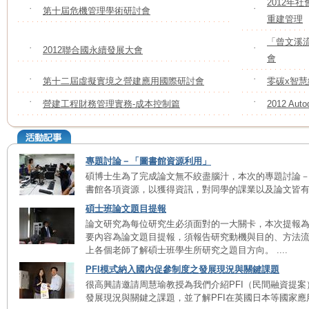
2012年
˙
第十屆危機管理學術研討會
˙
重建管理
「曾文溪
˙
2012聯合國永續發展大會
˙
會
˙
第十二屆虛擬實境之營建應用國際研討會
˙
零碳x智慧
˙
營建工程財務管理實務-成本控制篇
˙
2012 A
專題討論－「圖書館資源利用」
碩博士生為了完成論文無不絞盡腦汁，本次的專題討論
書館各項資源，以獲得資訊，對同學的課業以及論文皆有很大
碩士班論文題目提報
論文研究為每位研究生必須面對的一大關卡，本次提報
要內容為論文題目提報，須報告研究動機與目的、方法
上各個老師了解碩士班學生所研究之題目方向。 ....
PFI模式納入國內促參制度之發展現況與關鍵課題
很高興請邀請周慧瑜教授為我們介紹PFI（民間融資提
發展現況與關鍵之課題，並了解PFI在英國日本等國家應用之