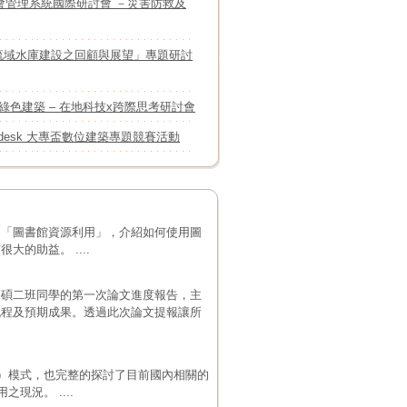
社會管理系統國際研討會 －災害防救及
流域水庫建設之回顧與展望」專題研討
綠色建築 – 在地科技x跨際思考研討會
utodesk 大專盃數位建築專題競賽活動
－「圖書館資源利用」，介紹如何使用圖
的助益。 ....
為碩二班同學的第一次論文進度報告，主
流程及預期成果。透過此次論文提報讓所
案）模式，也完整的探討了目前國內相關的
現況。 ....