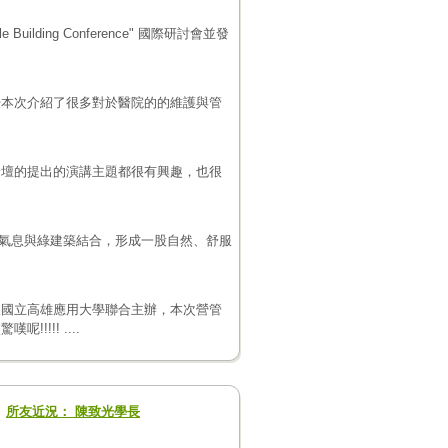
Building Conference" 國際研討會並發
授本次介紹了很多對於醫院的的維護與管
論壇的提出的演講主題都很有興趣，也很
化氣息與綠建築結合，形成一股自然、舒服
及國立高雄應用大學聯合主辦，本次營管
!!! ....
所友近況： 陳致光學長