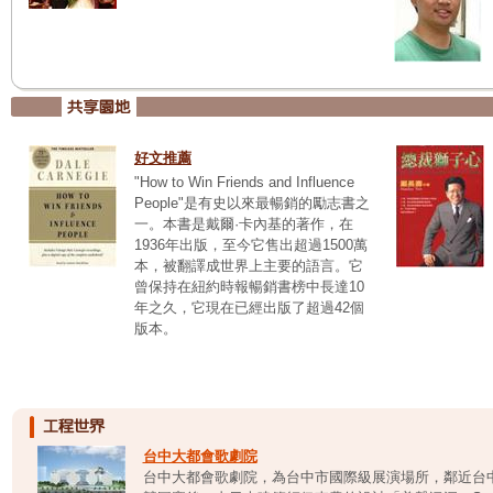
好文推薦
"How to Win Friends and Influence
People"是有史以來最暢銷的勵志書之
一。本書是戴爾·卡內基的著作，在
1936年出版，至今它售出超過1500萬
本，被翻譯成世界上主要的語言。它
曾保持在紐約時報暢銷書榜中長達10
年之久，它現在已經出版了超過42個
版本。
台中大都會歌劇院
台中大都會歌劇院，為台中市國際級展演場所，鄰近台中