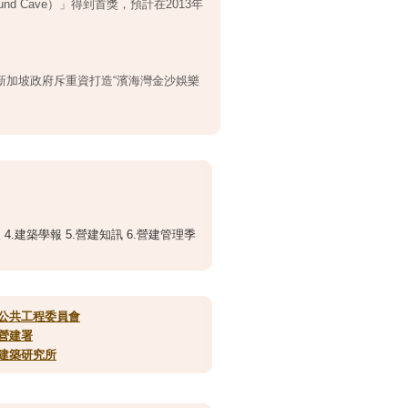
 Cave）」得到首獎，預計在2013年
新加坡政府斥重資打造“濱海灣金沙娛樂
4.建築學報 5.營建知訊 6.營建管理季
公共工程委員會
營建署
建築研究所