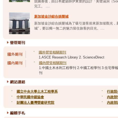
競圖賽後，由日本建築師伊東豊的設計「美聲涵洞（Sound
完工。 ....
新加坡金沙綜合娛樂城
新加坡金沙綜合娛樂城為了吸引遊客前來新加坡觀光，
城”，要以獨一無二的魅力留住旅客的目光。....
˙
國外營管相關期刊
1.ASCE Research Library 2. ScienceDirect
˙
國內營管相關期刊
1.中國土木水利工程學刊 2.中國工程學刊 3.住宅學報 
刊
˙
國立中央大學土木工程學系
˙
行政院
˙
中華民國仲裁協會
˙
內政部
˙
財團法人臺灣營建研究院
˙
內政部