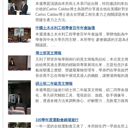
本週專題演講由本所與土木系IT組合辦，特別邀請到來
分校的Carlos Caldas博士為我們分享過去他在美國
Carlos Caldas博士過去在營建工程生產力之相關
營建生產力之方法。 ....
中國土木水利工程學會百年年會論壇
本週適逢土木水利工程學會百年年會論壇，舉辦地點為中
學會與中央大學共同主辦，本所學生 參會聽講的主題為
關議題。 ....
博士班英文簡報
又到了營管所每學期例行的英文簡報馬拉松，本次英文
紛紛將其過去累積的經驗與專業展現出來，主題包含許
氣候變遷之應變、營建廢棄物管理等，學弟們在學長姐
長依舊不忘在簡報中展現其過人的幽默，讓整場簡報的過程非
碩士班二年級英文簡報
本週專題討論進行碩士班二年級英文簡報，碩二同學各
化，舉凡研究輔助工具、電視節目、遊戲、歌手偶像等
餘，透過各種方法來調劑身心、紓解壓力，充飽電力後再全力
100學年度運動會繞場遊行
一年一度的全校運動會又來了，本所師生們一早就在所