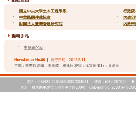
˙
國立中央大學土木工程學系
˙
行政院
˙
中華民國仲裁協會
˙
內政部
˙
財團法人臺灣營建研究院
˙
內政部
˙
主副編的話
NewsLetter No.
80
| 發行日期：
2012/5/11
主編：李忠叡 副編：李樹璇、楊逸桓 校稿：徐雲菁 發行：黃榮堯
電話：(03)422-7151轉34030或34031 傳真：(03)4257092 E-
地址：桃園縣中壢市五權里中大路300號 Copyright (c) 2008 by NCUCEM 