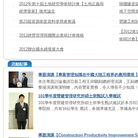
2012年第十屆土地研究學術研討會【土地正義與
韓國隧道協
˙
˙
經濟發展】徵求論文
地下空間
˙
第23屆資源衛星資料使用者會議
˙
營建工程
【2012
˙
2012經營管理與國際企業研討會徵稿
˙
術研討會
˙
2012聯合國永續發展大會
專題演講【專案管理知識在中國大陸工程界的應用環境 
本次專題討論邀請亞新工程王祥騮副總經理演講，王副
整場演講簡潔明瞭，內容豐富實務，令人增長不少知識！ ..
101學年度營建管理研究所碩士班甄試入學複試
101學年度營建管理研究所碩士班學生甄試複試於本月8
專院校，共有16位學生 應試，各個準備充足，準備為中央大
專題演講【Construction Productivity Improvement S