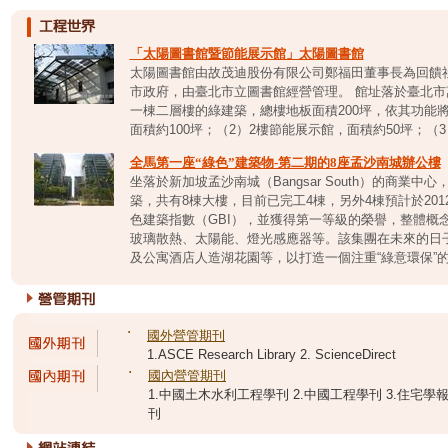
「太陽圖書館暨節能展示館」太陽圖書館
太陽圖書館由故茂迪股份有限公司鄭福田董事長為回饋社
市政府，由臺北市立圖書館經營管理。 館址落於臺北市
一棟二層樓的綠建築，總樓地板面積200坪，依其功能
面積約100坪；（2）2樓節能展示館，面積約50坪；（3）
全馬第一座“綠色”建築物-第二期的8座孟沙南城辦公樓
坐落於新加坡孟沙南城（Bangsar South）的商業
築，共有8棟大樓，目前已完工4棟，另外4棟預計於20
色建築指數（GBI），並獲得第一等級的榮譽，整體概
玻璃散熱、太陽能、燈光感應器等。該集團在未來的日
及公寓酒店人造湖花園等，以打造一個注重“綠意環保”的商
˙
國外營管期刊
1.ASCE Research Library 2. ScienceDirect
˙
國內營管期刊
1.中國土木水利工程學刊 2.中國工程學刊 3.住宅學報 
刊