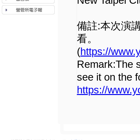
New Taipei C
備註:本次演
看。
(
https://www
Remark:The sp
see it on the 
https://www