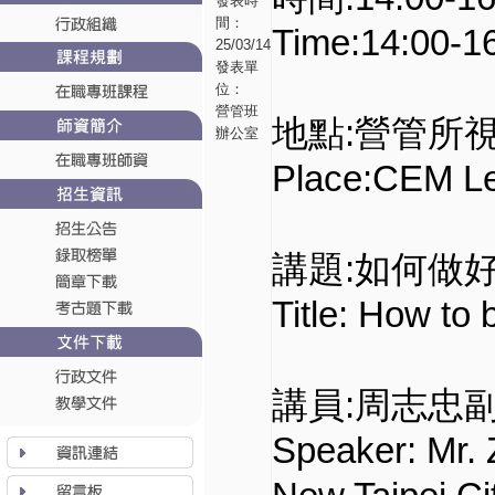
發表時
間：
Time:14:00-1
25/03/14
發表單
位：
營管班
地點:營管所視
辦公室
Place:CEM Le
講題:如何做
Title: How to
講員:周志忠
Speaker: Mr. 