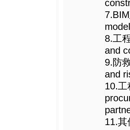
constr
7.BI
model
8.工程
and c
9.防救
and r
10.工
procu
partn
11.