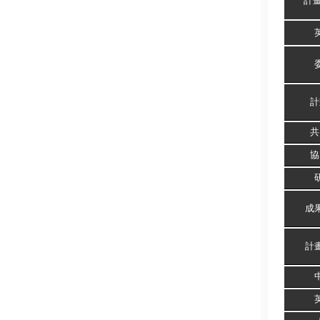
計
計
共
協
成
計