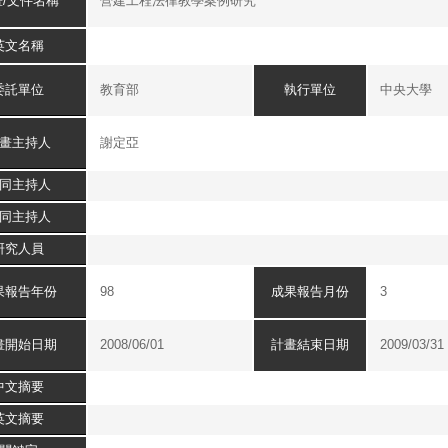
畫/文件名稱
營建工程法律教學案例研究
英文名稱
委託單位
執行單位
教育部
中央大學
畫主持人
謝定亞
同主持人
同主持人
研究人員
果報告年份
成果報告月份
98
3
畫開始日期
計畫結束日期
2008/06/01
2009/03/31
中文摘要
英文摘要