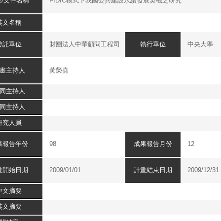
畫/文件名稱
FIDIC模式下我國公共建設永續發展契機之研究
英文名稱
委託單位
執行單位
財團法人中華顧問工程司
中央大學
畫主持人
黃榮堯
同主持人
同主持人
研究人員
果報告年份
成果報告月份
98
12
畫開始日期
計畫結束日期
2009/01/01
2009/12/31
中文摘要
英文摘要