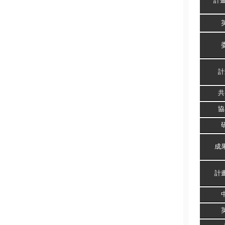
計
計
共
協
成
計