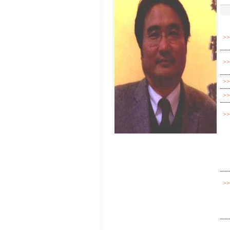
>
>
>
>
>
>