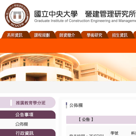
【
公告
】
學號
科