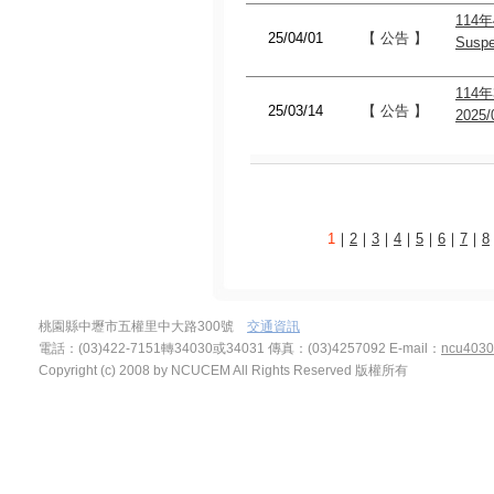
114年
25/04/01
【 公告 】
Suspe
114年
25/03/14
【 公告 】
2025/
1
｜
2
｜
3
｜
4
｜
5
｜
6
｜
7
｜
8
桃園縣中壢市五權里中大路300號
交通資訊
電話：(03)422-7151轉34030或34031 傳真：(03)4257092
E-mail：
ncu4030
Copyright (c) 2008 by NCUCEM All Rights Reserved 版權所有