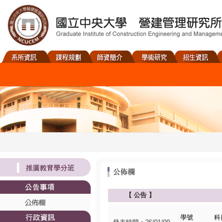
【
公告
】
學號
科