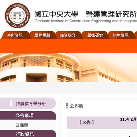
115年2月
【
公告
】