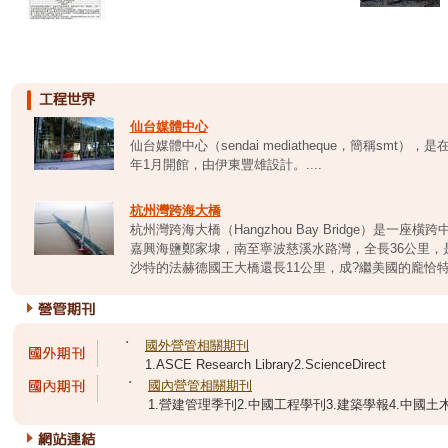
仙台媒體中心
仙台媒體中心（sendai mediatheque，簡稱smt
年1月開館，由伊東豐雄設計。....
杭州灣跨海大橋
杭州灣跨海大橋（Hangzhou Bay Bridge）是
嘉興海鹽鄭家埭，南至寧波慈溪水路灣，全長36公里，
沙特的法赫德國王大橋還長11公里，成?繼美國的龐恰特雷
˙
國外營管相關期刊
1.ASCE Research Library2.ScienceDirect
˙
國內營管相關期刊
1.營建管理季刊2.中國工程學刊3.建築學報4.中國