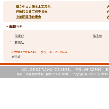
˙
國立中央大學土木工程系
˙
˙
行政院公共工程委員會
˙
˙
中華民國仲裁學會
˙
˙
施建成
˙
楊志偉
˙
林姵廷
NewsLetter No.
40
| 發行日期：
2008/7/4
施建成
電話：(03)422-7151轉34030或34031 傳真：(03)4257092 E-
地址：桃園縣中壢市五權里中大路300號 Copyright (c) 2008 by NCUCEM 