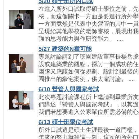
5/20 碩士班所內口試
在進入所外口試取得碩士學位之前，先
核，而這個關卡一方面是要進行所外學
一方面竟然是代表中央營管的其中一員
呈現給其他學校的老師審核，展現出我
強的思考能力與作研究能力。 ....
5/27 建築的N種可能
專題討論請到了璞園建設董事長楊岳虎
設或建築業的觀點，探討一個成功的住
團隊又應該如何從規劃、設計到最後的
園推出的豪宅案例，供大家討論。 ....
6/10 營管人與國家考試
此次專題討論課程所上邀請到畢業所友
們講述『營管人與國家考試』，以其過
我們若想要進入公家單位所需必備的心態以
6/13 碩士班學位考試
所外口試這是碩士生涯最後一道門檻，
年來的努力就等這一刻，這次的所外口