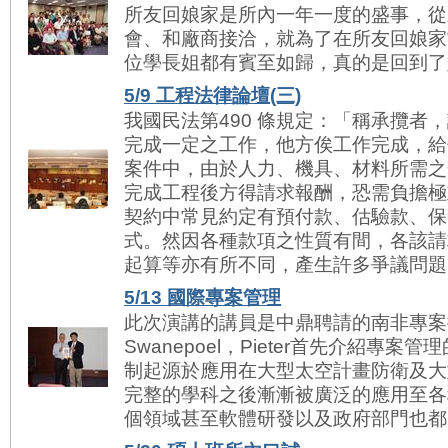
所友回娘家是所內一年一度的盛事，從
會、和廠商接洽，就為了在所友回娘家
位學長姐都有賓至如歸，真的是回到了娘家
5/9 工程法律論壇(三)
我國民法第490 條規定：「稱承攬者
完成一定之工作，他方俟工作完成，給
案件中，由於人力、機具、材料所需之
完成工程後方得請求報酬，恐需負擔極
契約中常見約定有預付款、估驗款、保
式。然因各種款項之性質有間，各該請
起算等亦有所不同，產生許多爭議問題，亟
5/13 國際專案管理
此次演講的講員是中鼎聘請的南非專案控制
Swanepoel，Pieter首先介紹專
制起源於應用在大型太空計畫防衛及大
完整的學科之後漸漸被廣泛的應用至各
個領域甚至軟體研發以及政府部門也都引進